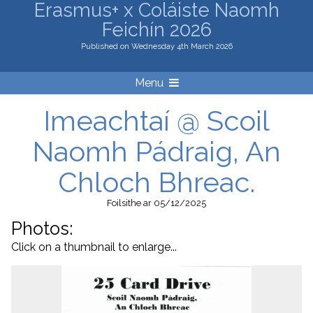
Erasmus+ x Coláiste Naomh
Feichín 2026
Published on Wednesday 4th March 2026
Menu
Imeachtaí @ Scoil
Naomh Pádraig, An
Chloch Bhreac.
Foilsithe
ar 05/12/2025
Photos:
Click on a thumbnail to enlarge...