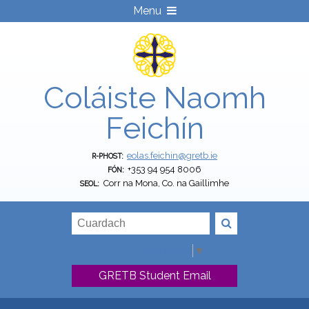
Menu
Coláiste Naomh
Feichín
eolas.feichin@gretb.ie
R-PHOST:
+353 94 954 8006
FÓN:
Corr na Mona, Co. na Gaillimhe
SEOL:
Select Language
▼
GRETB Student Email