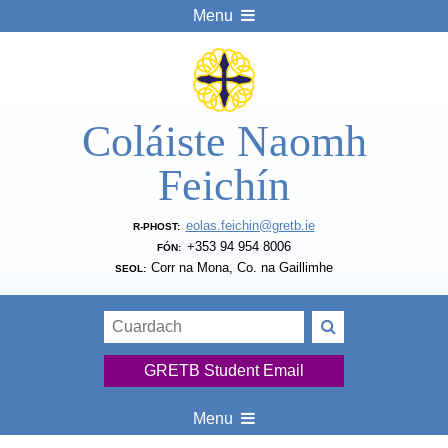
Menu
Coláiste Naomh
Feichín
eolas.feichin@gretb.ie
R-PHOST:
+353 94 954 8006
FÓN:
Corr na Mona, Co. na Gaillimhe
SEOL:
GRETB Student Email
Menu